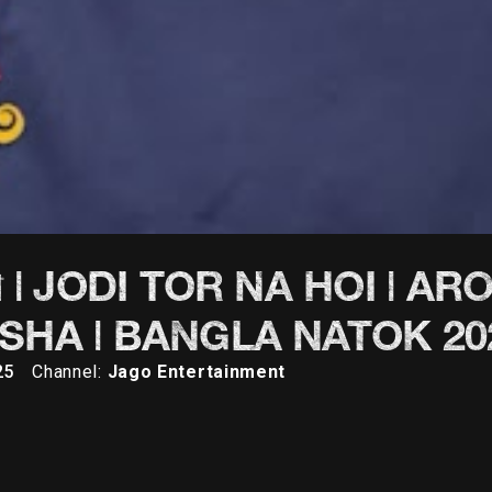
 যায় না | JODI TOR NA HOI | A
ISHA | BANGLA NATOK 20
25
Channel:
Jago Entertainment