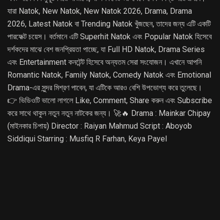
যারা Natok, New Natok, New Natok 2026, Drama, Drama
2026, Latest Natok বা Trending Natok খুঁজছেন, তাদের জন্য এটি একটি
পারফেক্ট চয়েস। বর্তমানে এটি Superhit Natok এবং Popular Natok হিসেবে
দর্শকদের মাঝে বেশ জনপ্রিয়তা পাচ্ছে, যা Full HD Natok, Drama Series
এবং Entertainment কনটেন্ট হিসেবে অন্যতম সেরা সংযোজন। এখানে আপনি
Romantic Natok, Family Natok, Comedy Natok এবং Emotional
Drama-এর সুন্দর মিশ্রণ পাবেন, যা এটিকে আরও বেশি উপভোগ্য করে তুলেছে।
👉 ভিডিওটি ভালো লাগলে Like, Comment, Share করুন এবং Subscribe
করে সাথে থাকুন নতুন নতুন নাটকের জন্য। 🚀🔥 Drama : Mainkar Chipay
(মাইনকার চিপায়) Director : Raiyan Mahmud Script : Aboyob
Siddiqui Starring : Musfiq R Farhan, Keya Payel
Cinematographer : Bikash Saha Eidt And Color : Jobayar Abir
Peal Music : Salman Jaim Photoghper : Hridoy Ahmed
Associate Director : Atik Sojol Asistant Director : Shohanur
Rahman Shohan, Siyam Ahmed Mehedi, Yeasin Ratul Poster
Design : Didar -drising Supervision : Uday Chowdhury
Producer : Nazmul Huda Shapla Label : Jago Entertainment